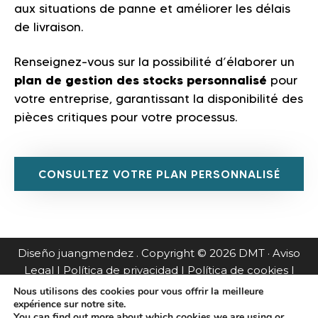
aux situations de panne et améliorer les délais
de livraison.
Renseignez-vous sur la possibilité d’élaborer un
plan de gestion des stocks personnalisé
pour
votre entreprise, garantissant la disponibilité des
pièces critiques pour votre processus.
CONSULTEZ VOTRE PLAN PERSONNALISÉ
Diseño
juangmendez
. Copyright © 2026
DMT
·
Aviso
Legal
|
Política de privacidad
|
Política de cookies
|
Política de calidad
|
Certificado de calidad
|
Condiciones
Nous utilisons des cookies pour vous offrir la meilleure
expérience sur notre site.
generales de venta & Términos de garantía
|
You can find out more about which cookies we are using or