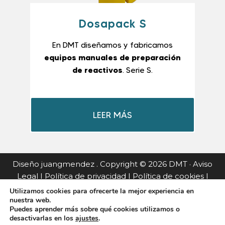
Dosapack S
En DMT diseñamos y fabricamos
equipos manuales de preparación
de reactivos
. Serie S.
LEER MÁS
Diseño
juangmendez
. Copyright © 2026
DMT
·
Aviso
Legal
|
Política de privacidad
|
Política de cookies
|
Política de calidad
|
Certificado de calidad
|
Condiciones
Utilizamos cookies para ofrecerte la mejor experiencia en
nuestra web.
generales de venta & Términos de garantía
|
Puedes aprender más sobre qué cookies utilizamos o
desactivarlas en los
ajustes
.