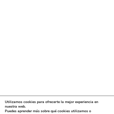
Utilizamos cookies para ofrecerte la mejor experiencia en
Diseño
juangmendez
. Copyright © 2026
DMT
·
Aviso
nuestra web.
Legal
|
Política de privacidad
|
Política de cookies
|
Puedes aprender más sobre qué cookies utilizamos o