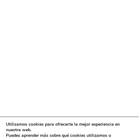
Utilizamos cookies para ofrecerte la mejor experiencia en
Diseño
juangmendez
. Copyright © 2026
DMT
·
Aviso
nuestra web.
Legal
|
Política de privacidad
|
Política de cookies
|
Puedes aprender más sobre qué cookies utilizamos o