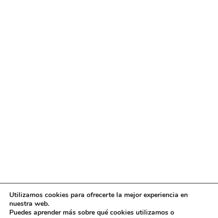
Utilizamos cookies para ofrecerte la mejor experiencia en
Diseño
juangmendez
. Copyright © 2026
DMT
·
Aviso
nuestra web.
Legal
|
Política de privacidad
|
Política de cookies
|
Puedes aprender más sobre qué cookies utilizamos o