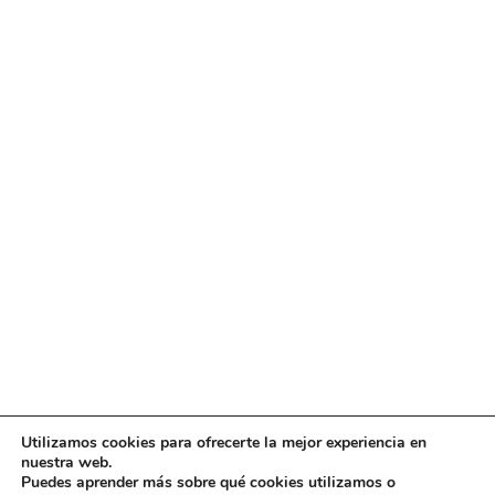
Utilizamos cookies para ofrecerte la mejor experiencia en
Diseño
juangmendez
. Copyright © 2026
DMT
·
Aviso
nuestra web.
Legal
|
Política de privacidad
|
Política de cookies
|
Puedes aprender más sobre qué cookies utilizamos o