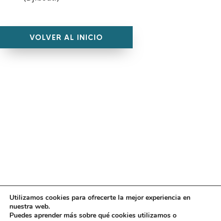
VOLVER AL INICIO
Utilizamos cookies para ofrecerte la mejor experiencia en
Diseño
juangmendez
. Copyright © 2026
DMT
·
Aviso
nuestra web.
Legal
|
Política de privacidad
|
Política de cookies
|
Puedes aprender más sobre qué cookies utilizamos o