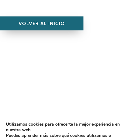
VOLVER AL INICIO
Utilizamos cookies para ofrecerte la mejor experiencia en
Diseño
juangmendez
. Copyright © 2026
DMT
·
Aviso
nuestra web.
Legal
|
Política de privacidad
|
Política de cookies
|
Puedes aprender más sobre qué cookies utilizamos o