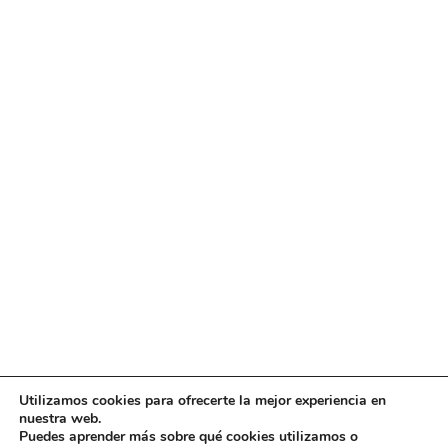
Utilizamos cookies para ofrecerte la mejor experiencia en
Diseño
juangmendez
. Copyright © 2026
DMT
·
Aviso
nuestra web.
Legal
|
Política de privacidad
|
Política de cookies
|
Puedes aprender más sobre qué cookies utilizamos o