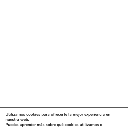
Utilizamos cookies para ofrecerte la mejor experiencia en
Diseño
juangmendez
. Copyright © 2026
DMT
·
Aviso
nuestra web.
Legal
|
Política de privacidad
|
Política de cookies
|
Puedes aprender más sobre qué cookies utilizamos o