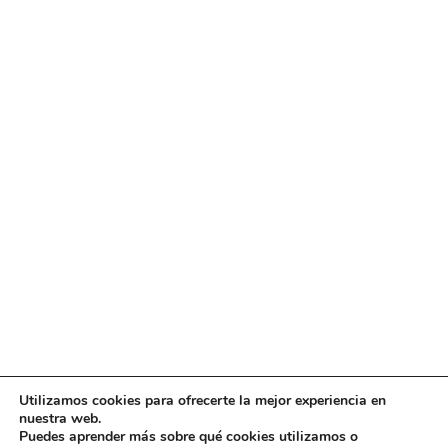
Utilizamos cookies para ofrecerte la mejor experiencia en
Diseño
juangmendez
. Copyright © 2026
DMT
·
Aviso
nuestra web.
Legal
|
Política de privacidad
|
Política de cookies
|
Puedes aprender más sobre qué cookies utilizamos o