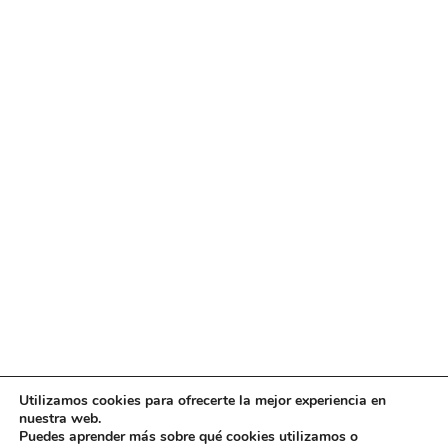
Utilizamos cookies para ofrecerte la mejor experiencia en
Diseño
juangmendez
. Copyright © 2026
DMT
·
Aviso
nuestra web.
Legal
|
Política de privacidad
|
Política de cookies
|
Puedes aprender más sobre qué cookies utilizamos o