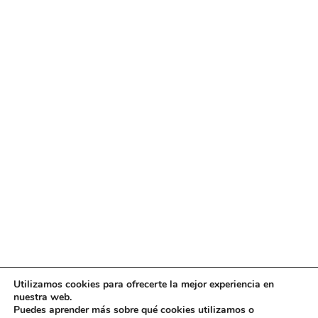
Utilizamos cookies para ofrecerte la mejor experiencia en
Diseño
juangmendez
. Copyright © 2026
DMT
·
Aviso
nuestra web.
Legal
|
Política de privacidad
|
Política de cookies
|
Puedes aprender más sobre qué cookies utilizamos o