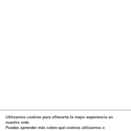
Utilizamos cookies para ofrecerte la mejor experiencia en
Diseño
juangmendez
. Copyright © 2026
DMT
·
Aviso
nuestra web.
Legal
|
Política de privacidad
|
Política de cookies
|
Puedes aprender más sobre qué cookies utilizamos o