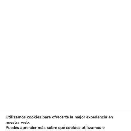
Utilizamos cookies para ofrecerte la mejor experiencia en
Diseño
juangmendez
. Copyright © 2026
DMT
·
Aviso
nuestra web.
Legal
|
Política de privacidad
|
Política de cookies
|
Puedes aprender más sobre qué cookies utilizamos o