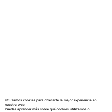
Utilizamos cookies para ofrecerte la mejor experiencia en
Diseño
juangmendez
. Copyright © 2026
DMT
·
Aviso
nuestra web.
Legal
|
Política de privacidad
|
Política de cookies
|
Puedes aprender más sobre qué cookies utilizamos o