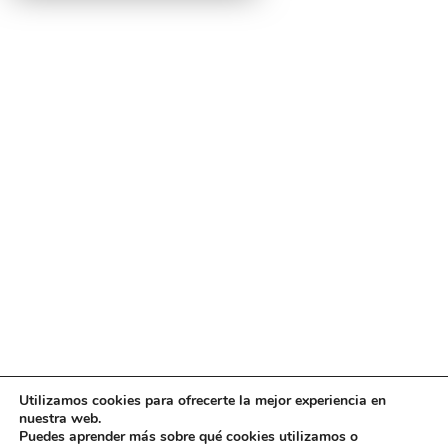
Utilizamos cookies para ofrecerte la mejor experiencia en
Diseño
juangmendez
. Copyright © 2026
DMT
·
Aviso
nuestra web.
Legal
|
Política de privacidad
|
Política de cookies
|
Puedes aprender más sobre qué cookies utilizamos o