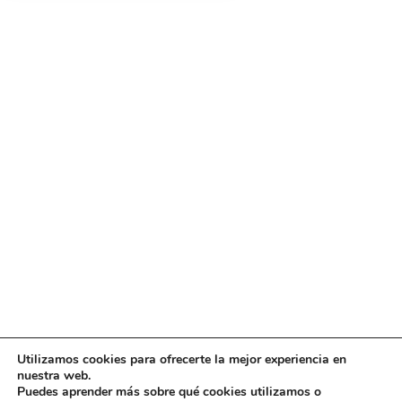
Utilizamos cookies para ofrecerte la mejor experiencia en
Diseño
juangmendez
. Copyright © 2026
DMT
·
Aviso
nuestra web.
Legal
|
Política de privacidad
|
Política de cookies
|
Puedes aprender más sobre qué cookies utilizamos o