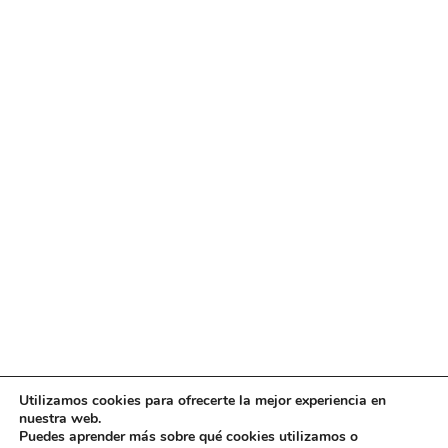
Utilizamos cookies para ofrecerte la mejor experiencia en
Diseño
juangmendez
. Copyright © 2026
DMT
·
Aviso
nuestra web.
Legal
|
Política de privacidad
|
Política de cookies
|
Puedes aprender más sobre qué cookies utilizamos o