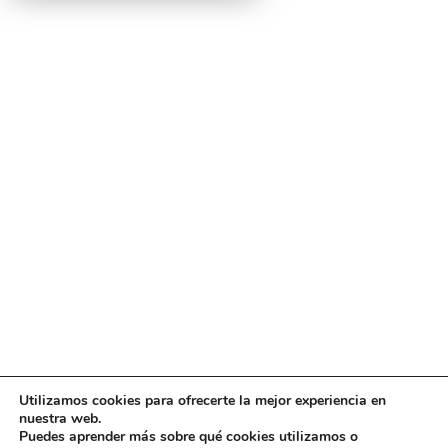
Utilizamos cookies para ofrecerte la mejor experiencia en
Diseño
juangmendez
. Copyright © 2026
DMT
·
Aviso
nuestra web.
Legal
|
Política de privacidad
|
Política de cookies
|
Puedes aprender más sobre qué cookies utilizamos o