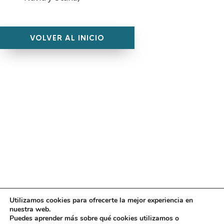
VOLVER AL INICIO
Utilizamos cookies para ofrecerte la mejor experiencia en
Diseño
juangmendez
. Copyright © 2026
DMT
·
Aviso
nuestra web.
Legal
|
Política de privacidad
|
Política de cookies
|
Puedes aprender más sobre qué cookies utilizamos o