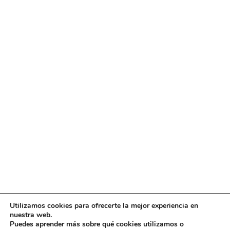
Utilizamos cookies para ofrecerte la mejor experiencia en
Diseño
juangmendez
. Copyright © 2026
DMT
·
Aviso
nuestra web.
Legal
|
Política de privacidad
|
Política de cookies
|
Puedes aprender más sobre qué cookies utilizamos o