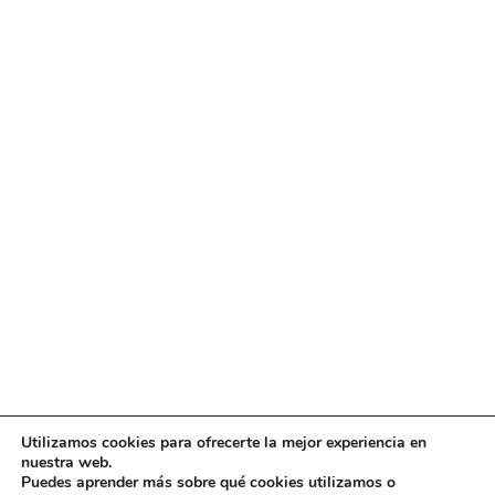
Utilizamos cookies para ofrecerte la mejor experiencia en
Diseño
juangmendez
. Copyright © 2026
DMT
·
Aviso
nuestra web.
Legal
|
Política de privacidad
|
Política de cookies
|
Puedes aprender más sobre qué cookies utilizamos o