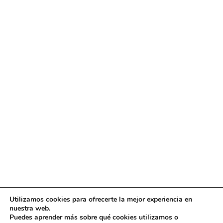
Utilizamos cookies para ofrecerte la mejor experiencia en
Diseño
juangmendez
. Copyright © 2026
DMT
·
Aviso
nuestra web.
Legal
|
Política de privacidad
|
Política de cookies
|
Puedes aprender más sobre qué cookies utilizamos o