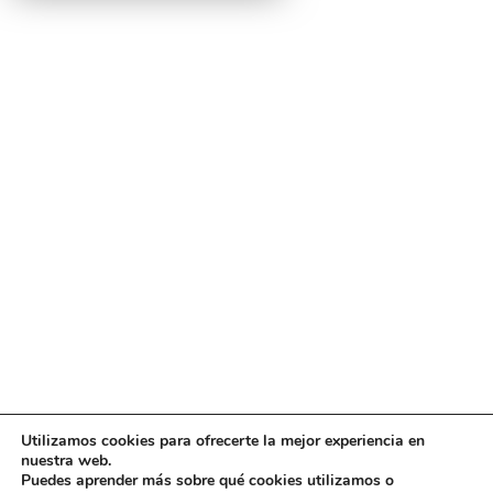
Utilizamos cookies para ofrecerte la mejor experiencia en
Diseño
juangmendez
. Copyright © 2026
DMT
·
Aviso
nuestra web.
Legal
|
Política de privacidad
|
Política de cookies
|
Puedes aprender más sobre qué cookies utilizamos o