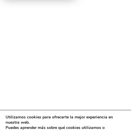
Utilizamos cookies para ofrecerte la mejor experiencia en
Diseño
juangmendez
. Copyright © 2026
DMT
·
Aviso
nuestra web.
Legal
|
Política de privacidad
|
Política de cookies
|
Puedes aprender más sobre qué cookies utilizamos o