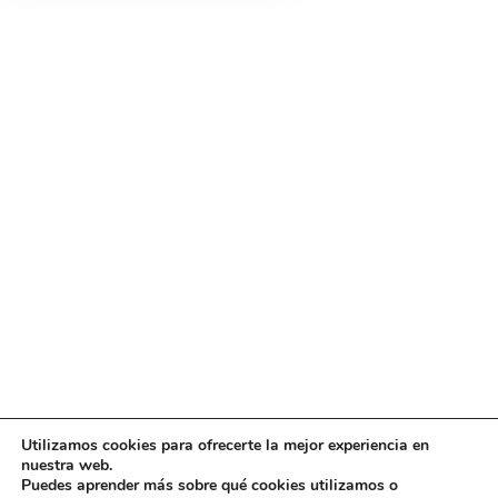
Utilizamos cookies para ofrecerte la mejor experiencia en
Diseño
juangmendez
. Copyright © 2026
DMT
·
Aviso
nuestra web.
Legal
|
Política de privacidad
|
Política de cookies
|
Puedes aprender más sobre qué cookies utilizamos o