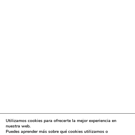
Utilizamos cookies para ofrecerte la mejor experiencia en
Diseño
juangmendez
. Copyright © 2026
DMT
·
Aviso
nuestra web.
Legal
|
Política de privacidad
|
Política de cookies
|
Puedes aprender más sobre qué cookies utilizamos o