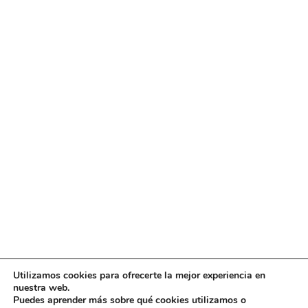
Utilizamos cookies para ofrecerte la mejor experiencia en
Diseño
juangmendez
. Copyright © 2026
DMT
·
Aviso
nuestra web.
Legal
|
Política de privacidad
|
Política de cookies
|
Puedes aprender más sobre qué cookies utilizamos o