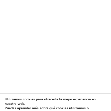
Utilizamos cookies para ofrecerte la mejor experiencia en
Diseño
juangmendez
. Copyright © 2026
DMT
·
Aviso
nuestra web.
Legal
|
Política de privacidad
|
Política de cookies
|
Puedes aprender más sobre qué cookies utilizamos o