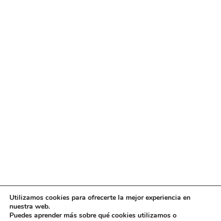
Utilizamos cookies para ofrecerte la mejor experiencia en
Diseño
juangmendez
. Copyright © 2026
DMT
·
Aviso
nuestra web.
Legal
|
Política de privacidad
|
Política de cookies
|
Puedes aprender más sobre qué cookies utilizamos o