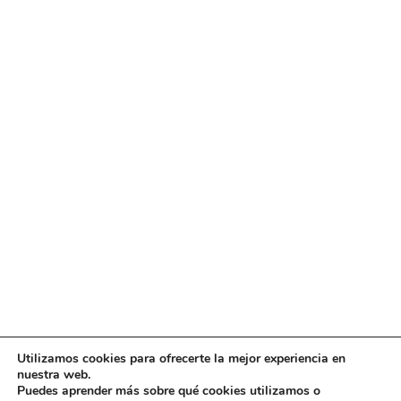
Utilizamos cookies para ofrecerte la mejor experiencia en
Diseño
juangmendez
. Copyright © 2026
DMT
·
Aviso
nuestra web.
Legal
|
Política de privacidad
|
Política de cookies
|
Puedes aprender más sobre qué cookies utilizamos o